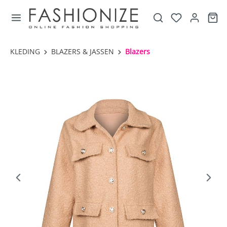
KLEDING
BLAZERS & JASSEN
Blazers
component.cms.imageGallery.skipImageGallery