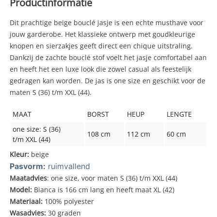
Productinformatie
Dit prachtige beige bouclé jasje is een echte musthave voor
jouw garderobe. Het klassieke ontwerp met goudkleurige
knopen en sierzakjes geeft direct een chique uitstraling.
Dankzij de zachte bouclé stof voelt het jasje comfortabel aan
en heeft het een luxe look die zowel casual als feestelijk
gedragen kan worden. De jas is one size en geschikt voor de
maten S (36) t/m XXL (44).
MAAT
BORST
HEUP
LENGTE
one size: S (36)
108 cm
112 cm
60 cm
t/m XXL (44)
Kleur:
beige
Pasvorm:
ruimvallend
Maatadvies
: one size, voor maten S (36) t/m XXL (44)
Model:
Bianca is 166 cm lang en heeft maat XL (42)
Materiaal:
100% polyester
Wasadvies:
30 graden