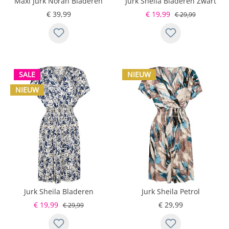
Maxi Jurk Norah Bladeren
Jurk Sheila Bladeren Zwart
Blauw Goud
Goud
€ 39,99
€ 19,99
€ 29,99
SALE
NIEUW
NIEUW
Jurk Sheila Bladeren
Jurk Sheila Petrol
Blauw Goud
€ 19,99
€ 29,99
€ 29,99