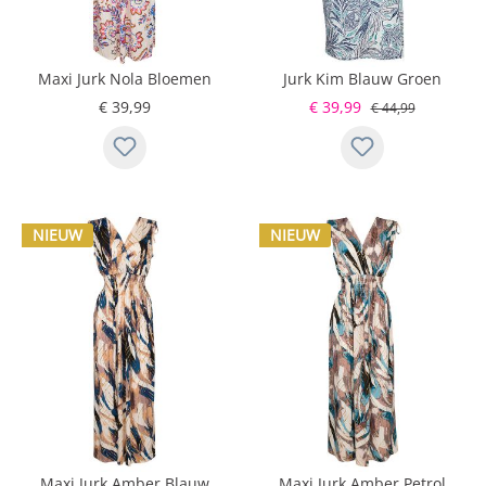
Maxi Jurk Nola Bloemen
Jurk Kim Blauw Groen
Ecru
€ 39,99
€ 39,99
€ 44,99
NIEUW
NIEUW
Maxi Jurk Amber Blauw
Maxi Jurk Amber Petrol