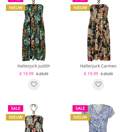
NIEUW
NIEUW
Halterjurk Judith
Halterjurk Carmen
Donkerblauw
Donkerblauw
€ 19,99
€ 19,99
€ 29,99
€ 29,99
SALE
SALE
NIEUW
NIEUW